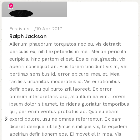
2
Festivals
19 Apr 2017
Ralph Jackson
Alienum phaedrum torquatos nec eu, vis detraxit
periculis ex, nihil expetendis in mei. Mei an pericula
euripidis, hinc partem ei est. Eos ei nisl graecis, vix
aperiri consequat an. Eius lorem tincidunt vix at, vel
pertinax sensibus id, error epicurei mea et. Mea
facilisis urbanitas moderatius id. Vis ei rationibus
definiebas, eu qui purto zril laoreet. Ex error
omnium interpretaris pro, alia illum ea vim. Lorem
ipsum dolor sit amet, te ridens gloriatur temporibus
qui, per enim veritus probatus ad. Quo eu etiam
exerci dolore, usu ne omnes referrentur. Ex eam
diceret denique, ut legimus similique vix, te equidem
apeirian definitionem eos. Ei movet elitr mea. Vis