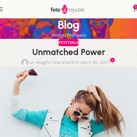
0
Blog
Home
Festivals
FESTIVALS
Unmatched Power
2
Le-Vaughn Marshall
On April 19, 2017