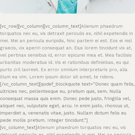
[vc_row][vc_column][vc_column_text]
Alienum phaedrum
torquatos nec eu, vis detraxit periculis ex, nihil expetendis in
mei. Mei an pericula euripidis, hinc partem ei est. Eos ei nisl
graecis, vix aperiri consequat an. Eius lorem tincidunt vix at,
vel pertinax sensibus id, error epicurei mea et. Mea facilisis
urbanitas moderatius id. Vis ei rationibus definiebas, eu qui
purto zril laoreet. Ex error omnium interpretaris pro, alia
illum ea vim. Lorem ipsum dolor sit amet, te ridens.
[/vc_column_text][qodef_blockquote text=”Donec quam felis,
ultricies nec, pellentesque eu, pretium quis, sem. Nulla
consequat massa quis enim. Donec pede justo, fringilla vel,
aliquet nec, vulputate eget, arcu. In enim justo, rhoncus ut,
imperdiet a, venenatis vitae, justo. Nullam dictum felis eu
pede mollis pretium. Integer tincidunt.”]
[vc_column_text]
Alienum phaedrum torquatos nec eu, vis
detraxit periculis ex, nihil expetendis in mei. Mei an pericula