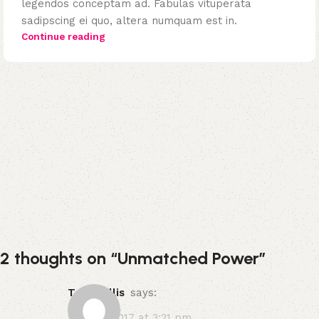
legendos conceptam ad. Fabulas vituperata
sadipscing ei quo, altera numquam est in.
Continue reading
2 thoughts on “
Unmatched Power
”
Tom Willis
says:
April 21, 2017 at 3:21 pm