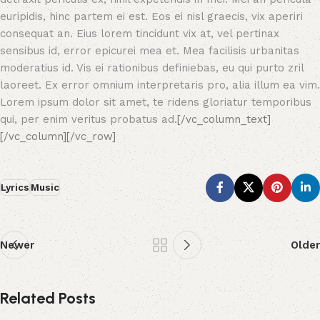
euripidis, hinc partem ei est. Eos ei nisl graecis, vix aperiri
consequat an. Eius lorem tincidunt vix at, vel pertinax
sensibus id, error epicurei mea et. Mea facilisis urbanitas
moderatius id. Vis ei rationibus definiebas, eu qui purto zril
laoreet. Ex error omnium interpretaris pro, alia illum ea vim.
Lorem ipsum dolor sit amet, te ridens gloriatur temporibus
qui, per enim veritus probatus ad.
[/vc_column_text]
[/vc_column][/vc_row]
Lyrics
Music
Newer
Older
Related Posts
Le-Vaughn Marshall