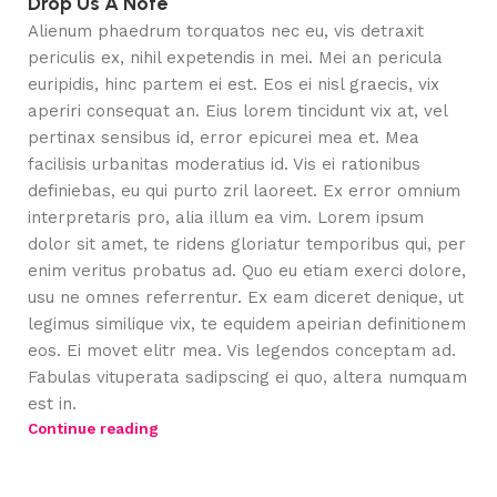
Drop Us A Note
Alienum phaedrum torquatos nec eu, vis detraxit
periculis ex, nihil expetendis in mei. Mei an pericula
euripidis, hinc partem ei est. Eos ei nisl graecis, vix
aperiri consequat an. Eius lorem tincidunt vix at, vel
pertinax sensibus id, error epicurei mea et. Mea
facilisis urbanitas moderatius id. Vis ei rationibus
definiebas, eu qui purto zril laoreet. Ex error omnium
interpretaris pro, alia illum ea vim. Lorem ipsum
dolor sit amet, te ridens gloriatur temporibus qui, per
enim veritus probatus ad. Quo eu etiam exerci dolore,
usu ne omnes referrentur. Ex eam diceret denique, ut
legimus similique vix, te equidem apeirian definitionem
eos. Ei movet elitr mea. Vis legendos conceptam ad.
Fabulas vituperata sadipscing ei quo, altera numquam
est in.
Continue reading