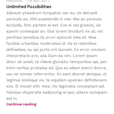
Festivals
19 Apr 2017
Unlimited Possibilities
Alienum phaedrum torquatos nec eu, vis detraxit
periculis ex, nihil expetendis in mei. Mei an pericula
euripidis, hinc partem ei est. Eos ei nisl graecis, vix
aperiri consequat an. Eius lorem tincidunt vix at, vel
pertinax sensibus id, error epicurei mea et. Mea
facilisis urbanitas moderatius id. Vis ei rationibus
definiebas, eu qui purto zril laoreet. Ex error omnium
interpretaris pro, alia illum ea vim. Lorem ipsum
dolor sit amet, te ridens gloriatur temporibus qui, per
enim veritus probatus ad. Quo eu etiam exerci dolore,
usu ne omnes referrentur. Ex eam diceret denique, ut
legimus similique vix, te equidem apeirian definitionem
eos. Ei movet elitr mea. Vis legendos conceptam ad.
Fabulas vituperata sadipscing ei quo, altera numquam
est in.
Le-Vaughn Marshall
Continue reading
2