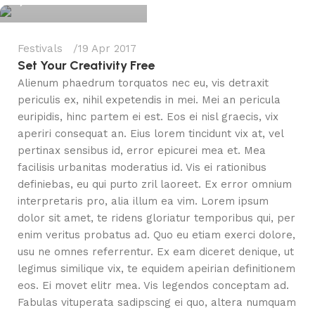
Festivals
19 Apr 2017
Set Your Creativity Free
Alienum phaedrum torquatos nec eu, vis detraxit
periculis ex, nihil expetendis in mei. Mei an pericula
euripidis, hinc partem ei est. Eos ei nisl graecis, vix
aperiri consequat an. Eius lorem tincidunt vix at, vel
pertinax sensibus id, error epicurei mea et. Mea
facilisis urbanitas moderatius id. Vis ei rationibus
definiebas, eu qui purto zril laoreet. Ex error omnium
interpretaris pro, alia illum ea vim. Lorem ipsum
dolor sit amet, te ridens gloriatur temporibus qui, per
enim veritus probatus ad. Quo eu etiam exerci dolore,
usu ne omnes referrentur. Ex eam diceret denique, ut
legimus similique vix, te equidem apeirian definitionem
eos. Ei movet elitr mea. Vis legendos conceptam ad.
Fabulas vituperata sadipscing ei quo, altera numquam