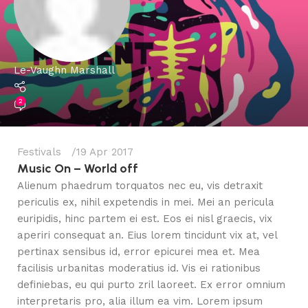
Le-Vaughn Marshall
2
Festivals
19 Apr 2017
Music On – World off
Alienum phaedrum torquatos nec eu, vis detraxit
periculis ex, nihil expetendis in mei. Mei an pericula
euripidis, hinc partem ei est. Eos ei nisl graecis, vix
aperiri consequat an. Eius lorem tincidunt vix at, vel
pertinax sensibus id, error epicurei mea et. Mea
facilisis urbanitas moderatius id. Vis ei rationibus
definiebas, eu qui purto zril laoreet. Ex error omnium
interpretaris pro, alia illum ea vim. Lorem ipsum