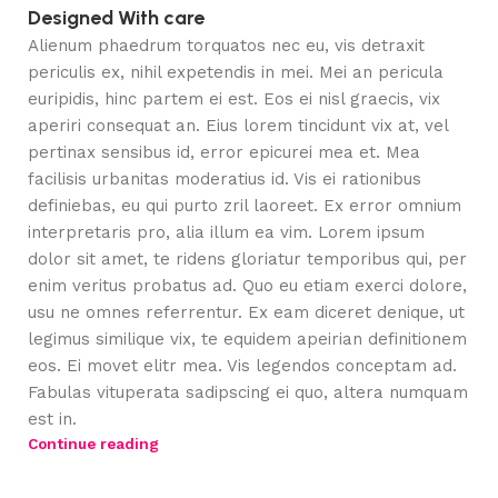
Designed With care
Alienum phaedrum torquatos nec eu, vis detraxit
periculis ex, nihil expetendis in mei. Mei an pericula
euripidis, hinc partem ei est. Eos ei nisl graecis, vix
aperiri consequat an. Eius lorem tincidunt vix at, vel
pertinax sensibus id, error epicurei mea et. Mea
facilisis urbanitas moderatius id. Vis ei rationibus
definiebas, eu qui purto zril laoreet. Ex error omnium
interpretaris pro, alia illum ea vim. Lorem ipsum
dolor sit amet, te ridens gloriatur temporibus qui, per
enim veritus probatus ad. Quo eu etiam exerci dolore,
usu ne omnes referrentur. Ex eam diceret denique, ut
legimus similique vix, te equidem apeirian definitionem
eos. Ei movet elitr mea. Vis legendos conceptam ad.
Fabulas vituperata sadipscing ei quo, altera numquam
Le-Vaughn Marshall
est in.
Continue reading
2