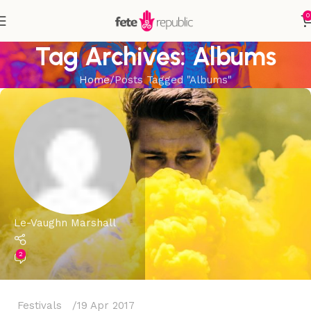
0
Tag Archives: Albums
Home
Posts Tagged "Albums"
Le-Vaughn Marshall
2
Festivals
19 Apr 2017