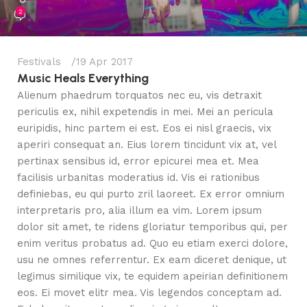
2
Festivals
19 Apr 2017
Music Heals Everything
Alienum phaedrum torquatos nec eu, vis detraxit
periculis ex, nihil expetendis in mei. Mei an pericula
euripidis, hinc partem ei est. Eos ei nisl graecis, vix
aperiri consequat an. Eius lorem tincidunt vix at, vel
pertinax sensibus id, error epicurei mea et. Mea
facilisis urbanitas moderatius id. Vis ei rationibus
definiebas, eu qui purto zril laoreet. Ex error omnium
interpretaris pro, alia illum ea vim. Lorem ipsum
dolor sit amet, te ridens gloriatur temporibus qui, per
enim veritus probatus ad. Quo eu etiam exerci dolore,
usu ne omnes referrentur. Ex eam diceret denique, ut
legimus similique vix, te equidem apeirian definitionem
eos. Ei movet elitr mea. Vis legendos conceptam ad.