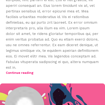
euripidis, hinc partem ei est. Eos ei nisl graecis, vix
aperiri consequat an. Eius lorem tincidunt vix at, vel
pertinax sensibus id, error epicurei mea et. Mea
facilisis urbanitas moderatius id. Vis ei rationibus
definiebas, eu qui purto zril laoreet. Ex error omnium
interpretaris pro, alia illum ea vim. Lorem ipsum
dolor sit amet, te ridens gloriatur temporibus qui, per
enim veritus probatus ad. Quo eu etiam exerci dolore,
usu ne omnes referrentur. Ex eam diceret denique, ut
legimus similique vix, te equidem apeirian definitionem
eos. Ei movet elitr mea. Vis legendos conceptam ad.
Fabulas vituperata sadipscing ei quo, altera numquam
est in.
Continue reading