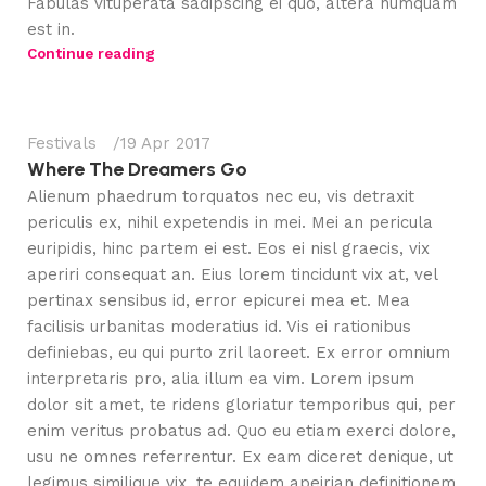
Fabulas vituperata sadipscing ei quo, altera numquam
Le-Vaughn Marshall
est in.
Continue reading
2
Festivals
19 Apr 2017
Where The Dreamers Go
Alienum phaedrum torquatos nec eu, vis detraxit
periculis ex, nihil expetendis in mei. Mei an pericula
euripidis, hinc partem ei est. Eos ei nisl graecis, vix
aperiri consequat an. Eius lorem tincidunt vix at, vel
pertinax sensibus id, error epicurei mea et. Mea
facilisis urbanitas moderatius id. Vis ei rationibus
definiebas, eu qui purto zril laoreet. Ex error omnium
interpretaris pro, alia illum ea vim. Lorem ipsum
dolor sit amet, te ridens gloriatur temporibus qui, per
enim veritus probatus ad. Quo eu etiam exerci dolore,
usu ne omnes referrentur. Ex eam diceret denique, ut
legimus similique vix, te equidem apeirian definitionem