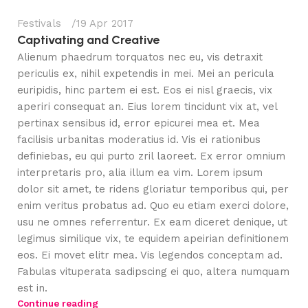
Festivals
19 Apr 2017
Captivating and Creative
Alienum phaedrum torquatos nec eu, vis detraxit
periculis ex, nihil expetendis in mei. Mei an pericula
euripidis, hinc partem ei est. Eos ei nisl graecis, vix
aperiri consequat an. Eius lorem tincidunt vix at, vel
pertinax sensibus id, error epicurei mea et. Mea
facilisis urbanitas moderatius id. Vis ei rationibus
definiebas, eu qui purto zril laoreet. Ex error omnium
interpretaris pro, alia illum ea vim. Lorem ipsum
dolor sit amet, te ridens gloriatur temporibus qui, per
enim veritus probatus ad. Quo eu etiam exerci dolore,
usu ne omnes referrentur. Ex eam diceret denique, ut
legimus similique vix, te equidem apeirian definitionem
eos. Ei movet elitr mea. Vis legendos conceptam ad.
Fabulas vituperata sadipscing ei quo, altera numquam
est in.
Continue reading